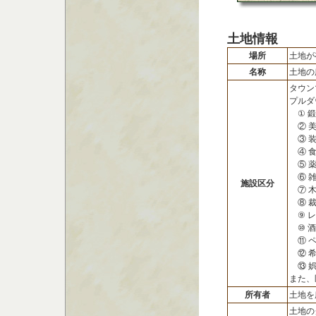
土地情報
場所
土地が
名称
土地の
タウン
プルダ
① 鍛
② 美
③ 装
④ 食
⑤ 
⑥ 雑
施設区分
⑦ 木
⑧ 裁
⑨ レ
⑩ 酒
⑪ ペ
⑫ 希
⑬ 娯
また、
所有者
土地を
土地の