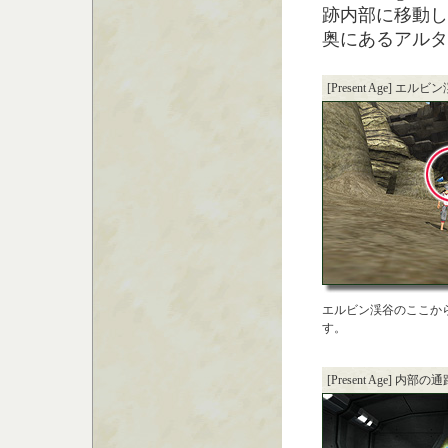
跡内部に移動し
奥にあるアルタ
[Present Age] エルビ
エルビン渓谷のここか
す。
[Present Age] 内部の