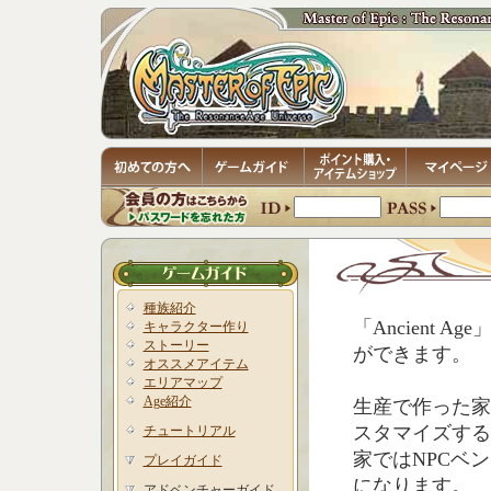
種族紹介
「Ancient
キャラクター作り
ストーリー
ができます。
オススメアイテム
エリアマップ
Age紹介
生産で作った家
スタマイズする
チュートリアル
家ではNPCベ
プレイガイド
になります。
アドベンチャーガイド