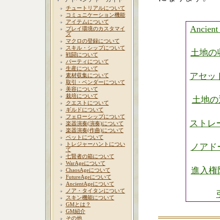
チュートリアルについて
コミュニケーション機能
アイテムについて
Ancien
プレイ環境のカスタマイ
ズ
マクロの登録について
スキル・シップについて
土地の
戦闘について
パーティについて
生産について
アセッ
素材収集について
取引・ベンダーについて
美容について
栽培について
土地の
クエストについて
ギルドについて
フェローシップについて
ストレ
楽器演奏(演奏)について
楽器演奏(作曲)について
ペットについて
トレジャーハントについ
ノアド
て
七賢者の箱について
WarAgeについて
進入権
ChaosAgeについて
FutureAgeについて
AncientAgeについて
ノア・タイタンについて
スキン機能について
GMとは？
GM紹介
その他