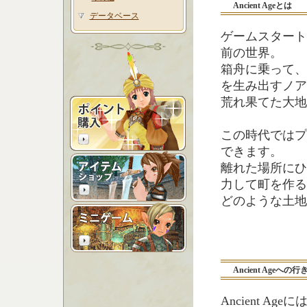
Ancient Ageとは
データベース
ゲームスタートの時
前の世界。
箱舟に乗って、
を生み出すノア
荒れ果てた大地
この時代ではプ
できます。
離れた場所にひ
力して町を作る
どのような土地
Ancient Ageへの行
Ancient A