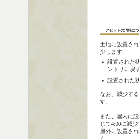
アセットの消耗につ
土地に設置され
少します。
設置された
ントリに戻
設置された状
なお、減少する
す。
また、屋内に設
じて4:00に
屋外に設置され
ん。