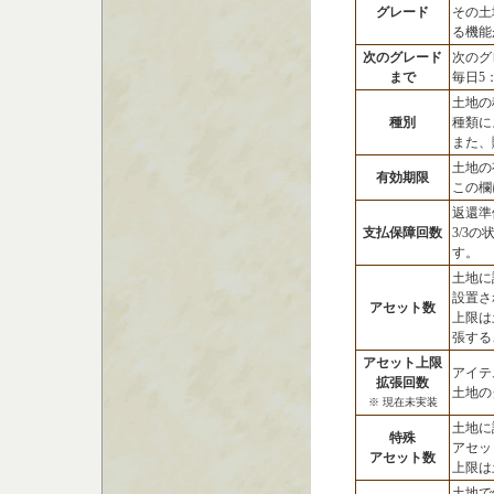
グレード
その土
る機能
次のグレード
次のグ
まで
毎日5
土地の
種別
種類に
また、
土地の
有効期限
この欄
返還準
支払保障回数
3/3
す。
土地に
設置さ
アセット数
上限は
張する
アセット上限
アイテ
拡張回数
土地の
※ 現在未実装
土地に
特殊
アセッ
アセット数
上限は
土地で