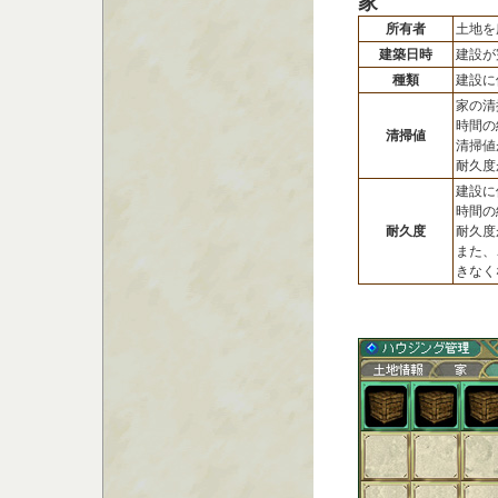
家
所有者
土地を
建築日時
建設が
種類
建設に
家の清
時間の
清掃値
清掃値
耐久度
建設に
時間の
耐久度
耐久度
また、
きなく