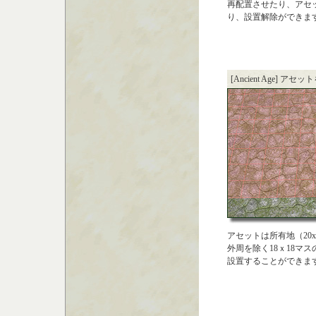
再配置させたり、アセ
り、設置解除ができま
[Ancient Age] 
アセットは所有地（20
外周を除く18ｘ18マ
設置することができま