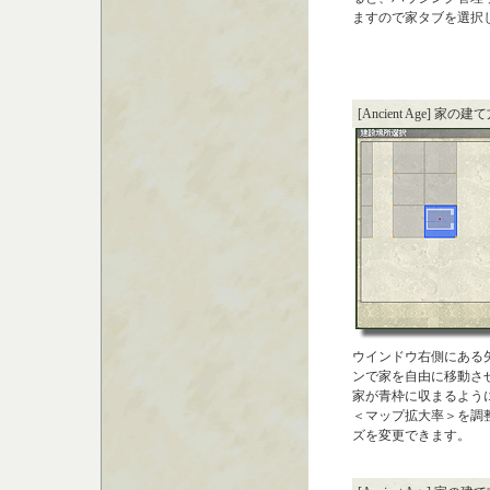
ますので家タブを選択
[Ancient Age] 家の建
ウインドウ右側にある
ンで家を自由に移動さ
家が青枠に収まるよう
＜マップ拡大率＞を調
ズを変更できます。