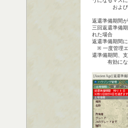
うになるマスに
およびその
返還準備期間が
三回返還準備期
れた場合
返還準備期間に
※ 一度管理
還準備期間、支
有効にな
[Ancient Age] 返還準