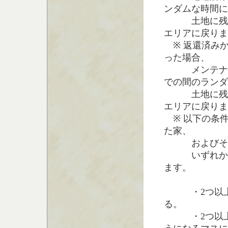
ンダムな時間に
土地に残され
エリアに戻りま
※ 返還済み
った場合、
メンテナンス
での間のランダ
土地に残され
エリアに戻りま
※ 以下の条
た家、
およびその家
いずれか一つ
ます。
・2つ以上の
る。
・2つ以上の