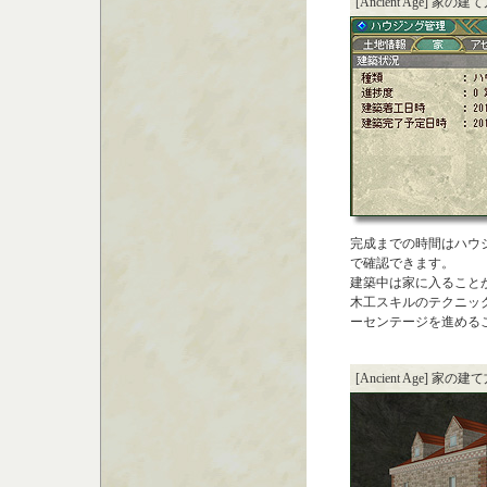
[Ancient Age] 家の建
完成までの時間はハウ
で確認できます。
建築中は家に入ること
木工スキルのテクニッ
ーセンテージを進める
[Ancient Age] 家の建