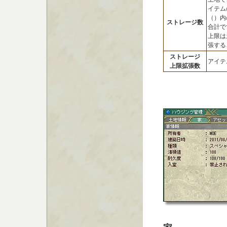
イテム
（）内
ストレージ数
合計で
上限は
張する
ストレージ
アイテ
上限拡張数