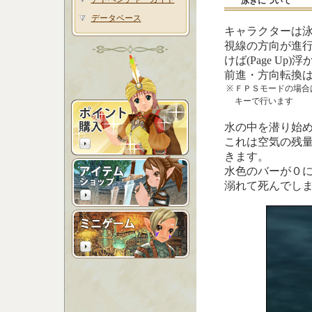
泳ぎについて
データベース
キャラクターは
視線の方向が進行方
けば(Page Up)
前進・方向転換
※
ＦＰＳモードの場合は
キーで行います
水の中を潜り始
これは空気の残
きます。
水色のバーが０
溺れて死んでし