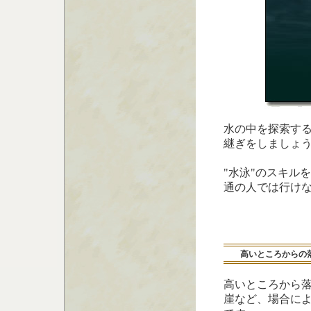
水の中を探索す
継ぎをしましょ
"水泳"のスキル
通の人では行け
高いところからの
高いところから
崖など、場合に