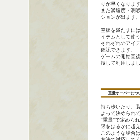
りが早くなりま
また満腹度・潤
ションが出ます
空腹を満たすに
イテムとして使
それぞれのアイ
確認できます。
ゲームの開始直後
捜して利用しま
重量オーバーにつ
持ち歩いたり、装
よって決められ
"重量"で定めら
限をはるかに超
このような場合
方法で対応して