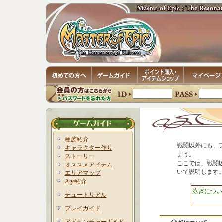
種族紹介
戦闘以外にも、
キャラクター作り
ょう。
ストーリー
ここでは、戦闘
オススメアイテム
いて説明します
エリアマップ
Age紹介
泳ぎについ
チュートリアル
プレイガイド
アドベンチャーガイド