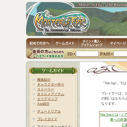
種族紹介
「War Age
キャラクター作り
ストーリー
プレイヤーは、
オススメアイテム
の戦いはもちろ
エリアマップ
なります。
Age紹介
チュートリアル
War Ageとは
|
ノ
プレイガイド
軍への所属
亡
アドベンチャーガイド