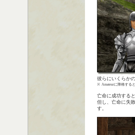
彼らにいくらか
※
Amateurに降格
亡命に成功する
但し、亡命に失
す。