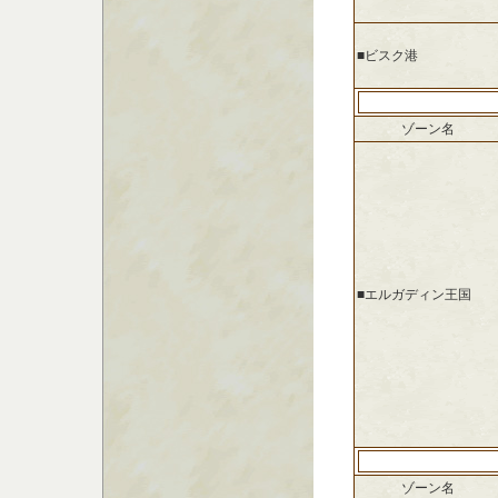
■ビスク港
ゾーン名
■エルガディン王国
ゾーン名