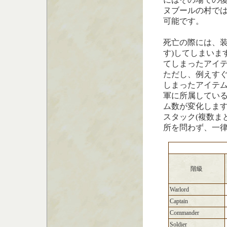
ヌブールの村で
可能です。
死亡の際には、装
す)してしまいま
てしまったアイ
ただし、例えす
しまったアイテ
軍に所属してい
ム数が変化しま
スタック(複数ま
所を問わず、一律
階級
Warlord
Captain
Commander
Soldier