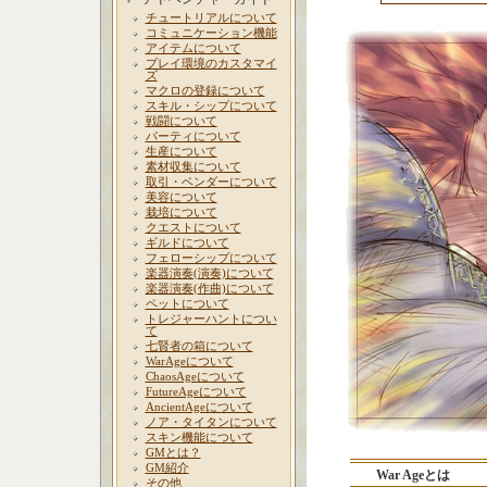
チュートリアルについて
コミュニケーション機能
アイテムについて
プレイ環境のカスタマイ
ズ
マクロの登録について
スキル・シップについて
戦闘について
パーティについて
生産について
素材収集について
取引・ベンダーについて
美容について
栽培について
クエストについて
ギルドについて
フェローシップについて
楽器演奏(演奏)について
楽器演奏(作曲)について
ペットについて
トレジャーハントについ
て
七賢者の箱について
WarAgeについて
ChaosAgeについて
FutureAgeについて
AncientAgeについて
ノア・タイタンについて
スキン機能について
GMとは？
GM紹介
War Ageとは
その他