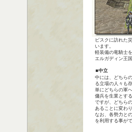
ビスクに訪れた
います。
軽装備の竜騎士
エルガディン王
■中立
中には、どちら
る立場の人々も
単にどちらの軍
傭兵を生業とす
ですが、どちら
あることに変わ
なお、各勢力との
を利用する事が