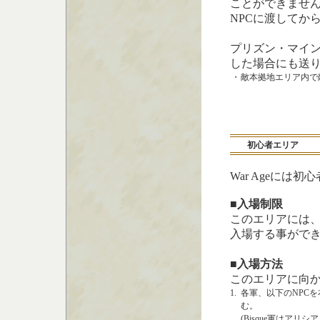
ことができませ
NPCに渡してか
プリズン・マイ
した場合にも送り
・
敵本拠地エリア内で
初心者エリア
War Ageには
■入場制限
このエリアには、War
入場する事がで
■入場方法
このエリアに向
1.
各軍、以下のNPC
む。
(Bisque軍はアリシ