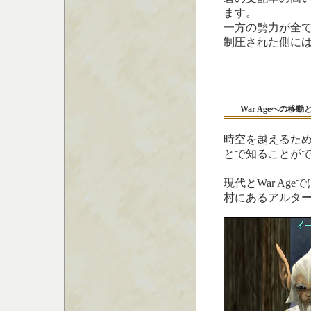
ます。
一方の勢力が全
制圧された側に
War Ageへの移
時空を越えるた
とで知ることが
現代とWar A
村にあるアルタ