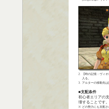
2.
【時の記憶：ヴィオ
入る。
3.
アルターの移動先は[ Q
■支配条件
初心者エリアの支
壊することです
※
どの勢力にも支配さ