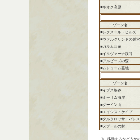
■ネオク高原
ゾーン名
■レクスール・ヒルズ
■ヴァルグリンドの巣穴
■ガルム回廊
■イルヴァーナ渓谷
■アルビーズの森
■ムトゥーム墓地
ゾーン名
■イプス峡谷
■ミーリム海岸
■ダーイン山
■エイシス・ケイブ
■タルタロッサ・パレス
■ヌブールの村
※
移動するかどうか