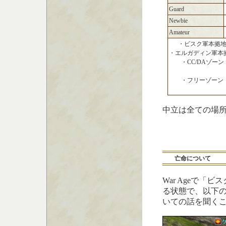
Guard
Newbie
Amateur
・ビスク軍本拠
・エルガディン軍本
・CC/DAゾーン
・フリーゾーン
中立は全ての場所
亡命について
War Ageで
る状態で、以下の
いての話を聞く