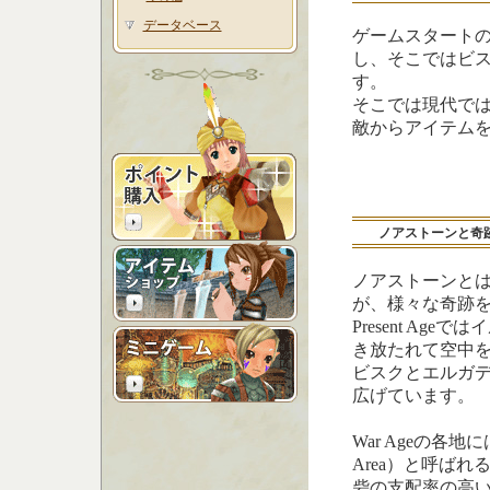
データベース
ゲームスタートの時
し、そこではビス
す。
そこでは現代で
敵からアイテム
ノアストーンと奇
ノアストーンと
が、様々な奇跡
Present Ag
き放たれて空中
ビスクとエルガ
広げています。
War Ageの各地に
Area）と呼ば
砦の支配率の高