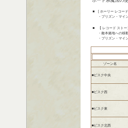
ポート系魔法の
■
[ ホーリー レコー
・プリズン・マイ
■
【 レコード ストー
・敵本拠地への移
・プリズン・マイ
ゾーン名
■ビスク中央
■ビスク西
■ビスク東
■ビスク北西