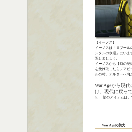
【イーノス】
イーノスは「ヌブール
ンタンの水辺」にいま
認しましょう。
イーノスから【時の記
を受け取ったらノアピ
ルの村」アルターへ向
War Ageか
け、現代に戻っ
※
一部のアイテムは、W
War Ageの勢力