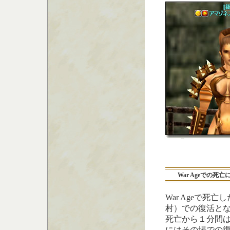
War Ageでの死
War Ageで
村）での復活と
死亡から１分間
にはその場での