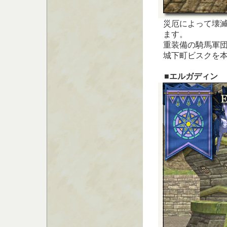
災厄によって壊
ます。
重装備の騎馬軍
城下町ビスクを
■エルガディン