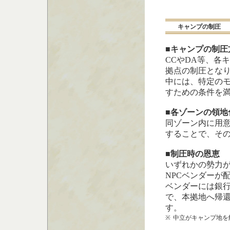
キャンプの制圧
■キャンプの制圧
CCやDA等、各
拠点の制圧とな
中には、特定の
すための条件を
■各ゾーンの領地
同ゾーン内に用
することで、そ
■制圧時の恩恵
いずれかの勢力
NPCベンダーが
ベンダーには銀
で、本拠地へ帰
す。
※
中立がキャンプ地を