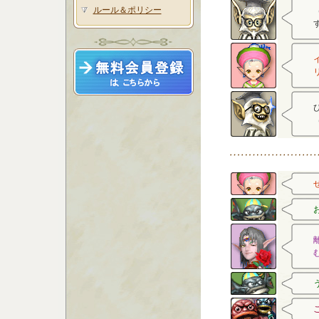
ルール＆ポリシー
（…あ
すまん！
リックさ
ひょ、
（あや
むさくる