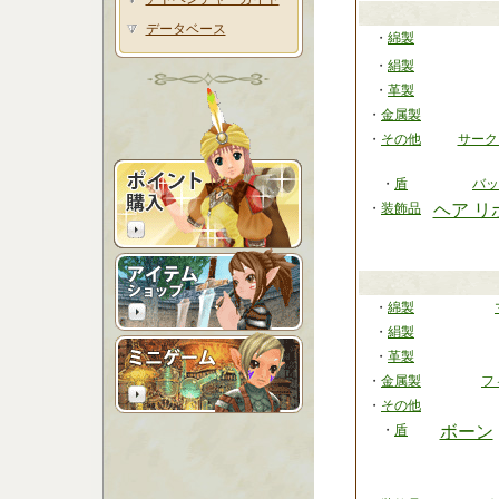
データベース
・
綿製
・
絹製
・
革製
・
金属製
・
その他
サーク
・
盾
バッ
・
装飾品
ヘア リ
・
綿製
・
絹製
・
革製
・
金属製
フ
・
その他
・
盾
ボーン