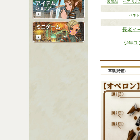
・
装飾品
ヘア リボ
ペネト
長老イ
少年ユ
革製(特産)