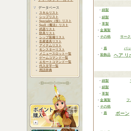
データベース
・
綿製
スキルリスト
シップリスト
・
絹製
Speciality（技）リスト
・
革製
Spell（魔法）リスト
武器リスト
・
金属製
防具リスト
・
その他
サーク
シップ装備リスト
生産道具リスト
アイテムリスト
・
盾
バッ
モンスターリスト
メニュースロット一覧
・
装飾品
ヘア リ
ゲームコマンド一覧
エモートコマンド一覧
代入文字一覧
用語辞典
・
綿製
・
絹製
・
革製
・
金属製
フ
・
その他
・
盾
ボーン