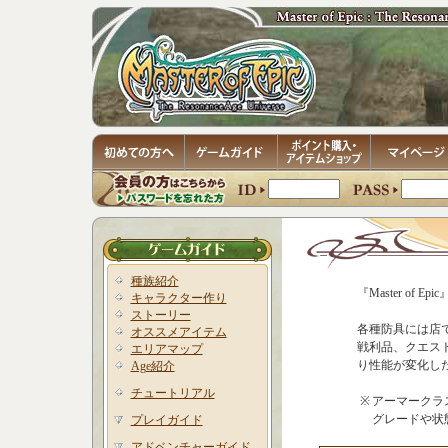
種族紹介
『Master of
キャラクター作り
ストーリー
各種防具には店
オススメアイテム
戦利品、クエス
エリアマップ
り性能が変化し
Age紹介
チュートリアル
※
アーマークラスは
グレードや状
プレイガイド
アドベンチャーガイド