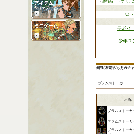
・
装飾品
ヘア リボ
ペネト
長老イ
少年ユ
絹製(販売品/もえガチャ
ブラムストーカー
名称
ブラムストーカ
ブラムストーカ
ブラムストーカ