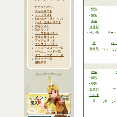
データベース
・
綿製
スキルリスト
シップリスト
・
絹製
Speciality（技）リスト
・
革製
Spell（魔法）リスト
武器リスト
・
金属製
防具リスト
・
その他
サーク
シップ装備リスト
生産道具リスト
アイテムリスト
・
盾
バッ
モンスターリスト
メニュースロット一覧
・
装飾品
ヘア リ
ゲームコマンド一覧
エモートコマンド一覧
代入文字一覧
用語辞典
・
綿製
・
絹製
・
革製
・
金属製
フ
・
その他
・
盾
ボーン