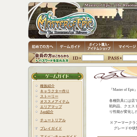
種族紹介
『Master of
キャラクター作り
ストーリー
各種防具には店
オススメアイテム
戦利品、クエス
エリアマップ
り性能が変化し
Age紹介
チュートリアル
※
アーマークラスは
グレードや状
プレイガイド
アドベンチャーガイド