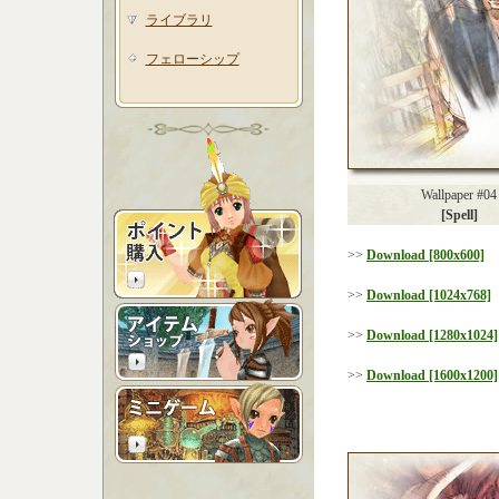
ライブラリ
フェローシップ
Wallpaper #04
[Spell]
>>
Download [800x600]
>>
Download [1024x768]
>>
Download [1280x1024]
>>
Download [1600x1200]