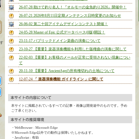
26-07-28 助けて釣り名人！『オルモーの金魚釣り2026』開催中！
26-07-21 2026年8月11日定期メンテナンス日時変更のお知らせ
26-06-02 第二十回アイテムデザインコンテスト開催！
24-05-28 Master of Epic 公式データベース(β版)開設！
23-11-17 パブリックドメイン楽曲の演奏について
す
23-10-27 【重要】楽器演奏機能を利用した版権曲の演奏に関して
、
22-02-03 【重要】お客様のメールが正常に受領されない現象につい
て
20-11-10 【重要】AncientAgeの所有権切れの土地について
12-07-24
「 楽器演奏機能 ガイドライン 」に関して
本サイトに掲載されているすべての記事・画像は開発途中のものです。予め
ご了承ください。
・WebBrowser : Microsoft Edge
※Microsoft Edge以外での動作は保障いたしかねます。
・JavaScript : 有効