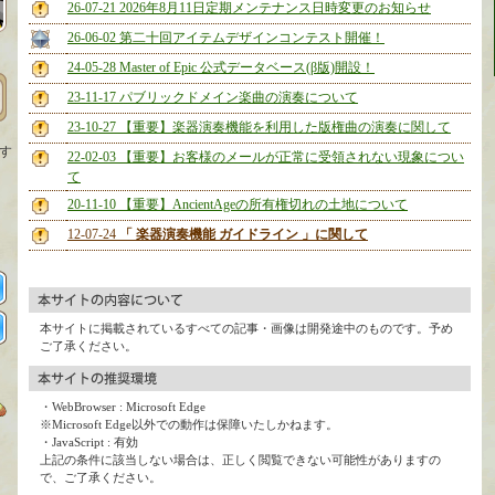
26-07-21 2026年8月11日定期メンテナンス日時変更のお知らせ
26-06-02 第二十回アイテムデザインコンテスト開催！
24-05-28 Master of Epic 公式データベース(β版)開設！
23-11-17 パブリックドメイン楽曲の演奏について
23-10-27 【重要】楽器演奏機能を利用した版権曲の演奏に関して
す
22-02-03 【重要】お客様のメールが正常に受領されない現象につい
て
、
20-11-10 【重要】AncientAgeの所有権切れの土地について
12-07-24
「 楽器演奏機能 ガイドライン 」に関して
本サイトに掲載されているすべての記事・画像は開発途中のものです。予め
ご了承ください。
・WebBrowser : Microsoft Edge
※Microsoft Edge以外での動作は保障いたしかねます。
・JavaScript : 有効
上記の条件に該当しない場合は、正しく閲覧できない可能性がありますの
で、ご了承ください。