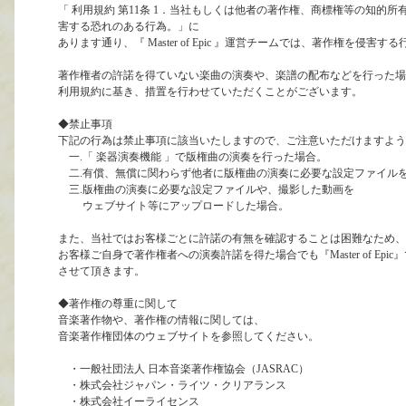
「 利用規約 第11条 1．当社もしくは他者の著作権、商標権等の知的
害する恐れのある行為。」に
あります通り、『 Master of Epic 』運営チームでは、著作権を侵害
著作権者の許諾を得ていない楽曲の演奏や、楽譜の配布などを行った場
利用規約に基き、措置を行わせていただくことがございます。
◆禁止事項
下記の行為は禁止事項に該当いたしますので、ご注意いただけますよう
一.「 楽器演奏機能 」で版権曲の演奏を行った場合。
二.有償、無償に関わらず他者に版権曲の演奏に必要な設定ファイル
三.版権曲の演奏に必要な設定ファイルや、撮影した動画を
ウェブサイト等にアップロードした場合。
また、当社ではお客様ごとに許諾の有無を確認することは困難なため、
お客様ご自身で著作権者への演奏許諾を得た場合でも『Master of Ep
させて頂きます。
◆著作権の尊重に関して
音楽著作物や、著作権の情報に関しては、
音楽著作権団体のウェブサイトを参照してください。
・一般社団法人 日本音楽著作権協会（JASRAC）
・株式会社ジャパン・ライツ・クリアランス
・株式会社イーライセンス