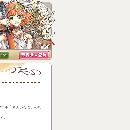
。
トツール「 もえいろは 」の利
す。