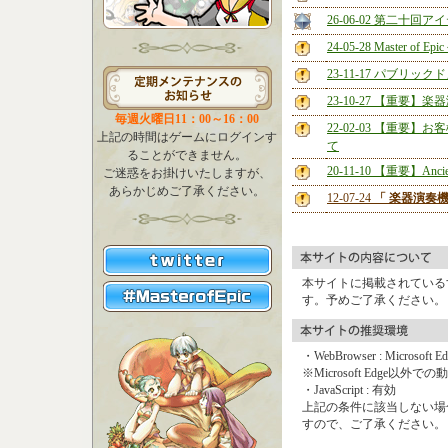
26-06-02 第二十
24-05-28 Master 
23-11-17 パブリ
23-10-27 【重
毎週火曜日11：00～16：00
22-02-03 【重
上記の時間はゲームにログインす
て
ることができません。
20-11-10 【重要】A
ご迷惑をお掛けいたしますが、
あらかじめご了承ください。
12-07-24
「 楽器演奏
本サイトに掲載されている
す。予めご了承ください。
・WebBrowser : Microsoft Ed
※Microsoft Edge以
・JavaScript : 有効
上記の条件に該当しない場
すので、ご了承ください。