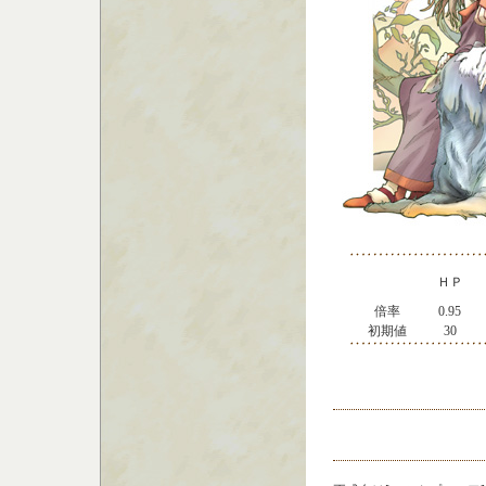
ＨＰ
倍率
0.95
初期値
30