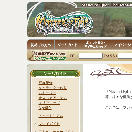
種族紹介
キャラクター作り
『Master o
ストーリー
等、様々な種族
オススメアイテム
エリアマップ
ここでは、プレ
Age紹介
チュートリアル
プレイガイド
アドベンチャーガイド