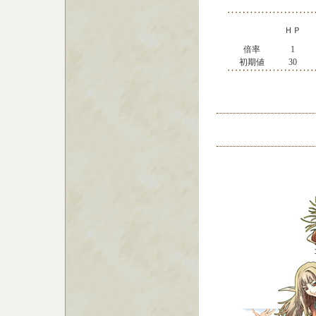
ＨＰ
倍率
1
初期値
30