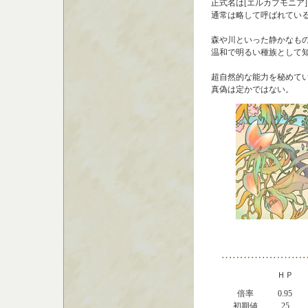
正式名は[エルカプモニア
通常は略して呼ばれてい
森や川といった静かなも
温和で明るい種族として
超自然的な能力を秘めて
真偽は定かではない。
ＨＰ
倍率
0.95
初期値
25