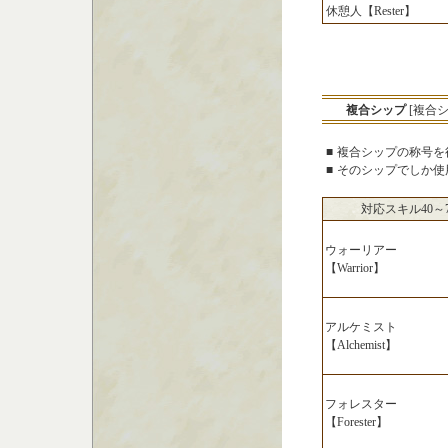
休憩人【Rester】
複合シップ
[複合
■
複合シップの称号を
■
そのシップでしか使用で
対応スキル40～
ウォーリアー
【Warrior】
アルケミスト
【Alchemist】
フォレスター
【Forester】