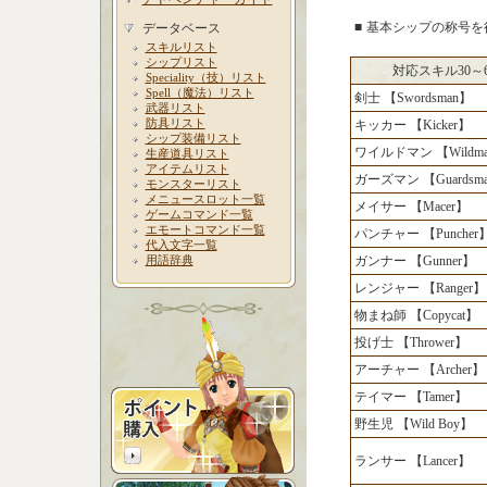
■
基本シップの称号を
データベース
スキルリスト
シップリスト
対応スキル30～
Speciality（技）リスト
Spell（魔法）リスト
剣士 【Swordsman】
武器リスト
防具リスト
キッカー 【Kicker】
シップ装備リスト
ワイルドマン 【Wildm
生産道具リスト
アイテムリスト
ガーズマン 【Guardsm
モンスターリスト
メニュースロット一覧
メイサー 【Macer】
ゲームコマンド一覧
エモートコマンド一覧
パンチャー 【Puncher
代入文字一覧
用語辞典
ガンナー 【Gunner】
レンジャー 【Ranger】
物まね師 【Copycat】
投げ士 【Thrower】
アーチャー 【Archer】
テイマー 【Tamer】
野生児 【Wild Boy】
ランサー 【Lancer】