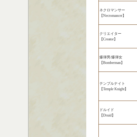
ネクロマンサー
【Necromancer】
クリエイター
【Creator】
爆弾男/爆弾女
【Bomberman】
テンプルナイト
【Temple Knight】
ドルイド
【Druid】