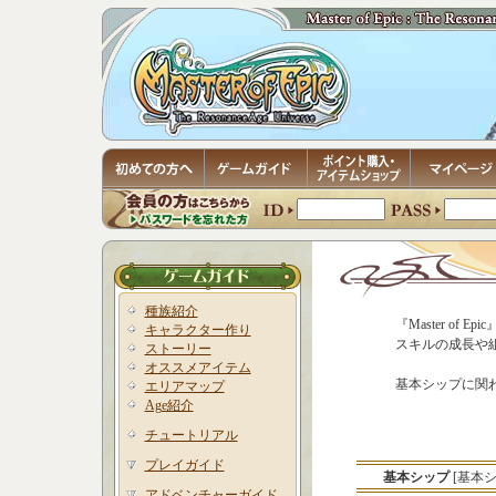
種族紹介
『Master o
キャラクター作り
スキルの成長や
ストーリー
オススメアイテム
基本シップに関
エリアマップ
Age紹介
チュートリアル
プレイガイド
基本シップ
[基本
アドベンチャーガイド