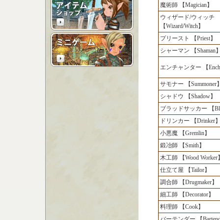
魔術師 【Magician】
ウィザード/ウィッチ
【Wizard/Witch】
プリースト 【Priest】
シャーマン 【Shaman
エンチャンター 【Encha
サモナー 【Summoner
シャドウ 【Shadow】
ブラッドサッカー 【Bloo
ドリンカー 【Drinker
小悪魔 【Gremlin】
鍛冶師 【Smith】
木工師 【Wood Worker
仕立て屋 【Tailor】
調合師 【Drugmaker】
細工師 【Decorator】
料理師 【Cook】
バーテンダー 【Bartend