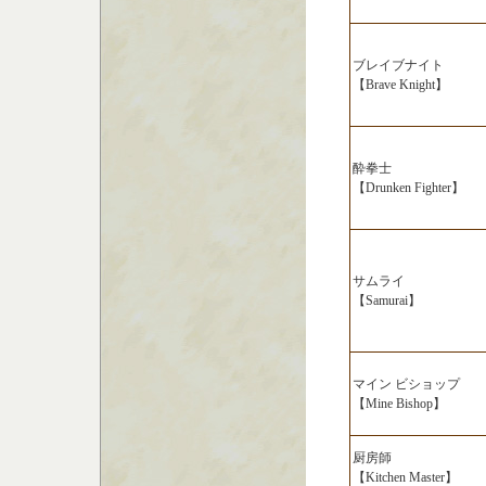
ブレイブナイト
【Brave Knight】
酔拳士
【Drunken Fighter】
サムライ
【Samurai】
マイン ビショップ
【Mine Bishop】
厨房師
【Kitchen Master】