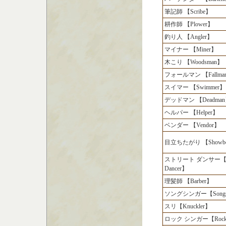
筆記師 【Scribe】
耕作師 【Plower】
釣り人 【Angler】
マイナー 【Miner】
木こり 【Woodsman】
フォールマン 【Fallma
スイマー 【Swimmer】
デッドマン 【Deadma
ヘルパー 【Helper】
ベンダー 【Vendor】
目立ちたがり 【Showbo
ストリート ダンサー【St
Dancer】
理髪師 【Barber】
ソングシンガー【Songsi
スリ【Knuckler】
ロック シンガー【Rock S