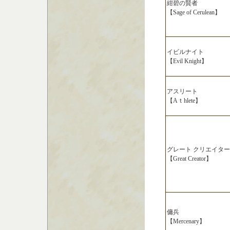
紺碧の賢者
【Sage of Cerulean】
イビルナイト
【Evil Knight】
アスリート
【Aｔhlete】
グレート クリエイター
【Great Creator】
傭兵
【Mercenary】