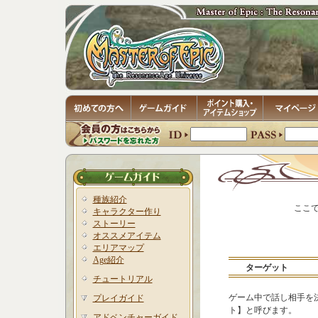
種族紹介
ここ
キャラクター作り
ストーリー
オススメアイテム
エリアマップ
Age紹介
ターゲット
チュートリアル
ゲーム中で話し相手を
プレイガイド
ト】と呼びます。
アドベンチャーガイド