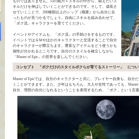
ものではありません。53の能力＝スキルの中から、鍛えたいス
キルだけを伸ばしていくことができるのです。そして、成長さ
せていくことで、200種類以上のシップ（職業）から自分に合
ったものが見つかるでしょう。自由にスキルを組み合わせて、
「ボク流」キャラクターを育ててください。
イベントやアイテムも、「ボク流」の手助けをするものです。
イベントではＧＭやほかのキャラクターと交流することで自分
のキャラクターが際立ちます。豊富なアイテムをどう使うかも
個性が分かれるところです。自分のスタイルを確立しながら
「Master of Epic」の世界を楽しんでください。
コンセプト 「ボクだけのスタイルボクらが育てるストーリー」 につい
Master of Epicでは、自分のキャラクターと共に、プレイヤー自身も、
くことができます。また、少年はもちろん、大人や女性であっても、Master o
自分、理想の自分になれるということを表現するため、「ボク」という言