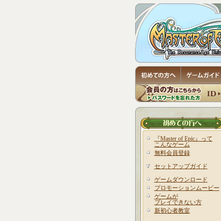
『Master of Epic』って
こんなゲーム
無料会員登録
セットアップガイド
ゲームダウンロード
プロモーションムービー
ゲームが
プレイできない方
新初心者教室