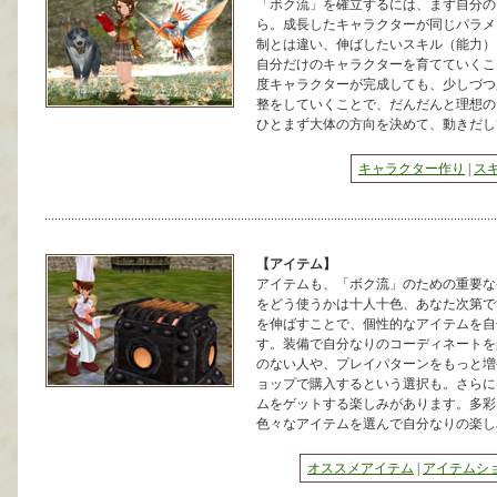
「ボク流」を確立するには、まず自分の
ら。成長したキャラクターが同じパラメ
制とは違い、伸ばしたいスキル（能力）
自分だけのキャラクターを育てていくこ
度キャラクターが完成しても、少しづつ
整をしていくことで、だんだんと理想の
ひとまず大体の方向を決めて、動きだし
キャラクター作り
|
ス
【アイテム】
アイテムも、「ボク流」のための重要な
をどう使うかは十人十色、あなた次第で
を伸ばすことで、個性的なアイテムを自
す。装備で自分なりのコーディネートを
のない人や、プレイパターンをもっと増
ョップで購入するという選択も。さらに
ムをゲットする楽しみがあります。多彩
色々なアイテムを選んで自分なりの楽し
オススメアイテム
|
アイテムシ