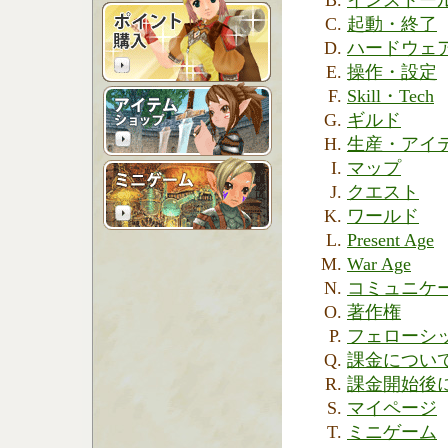
インストー
起動・終了
ハードウェ
操作・設定
Skill・Tech
ギルド
生産・アイ
マップ
クエスト
ワールド
Present Age
War Age
コミュニケ
著作権
フェローシ
課金につい
課金開始後
マイページ
ミニゲーム