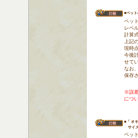
■ペッ
ペッ
レベ
計算
上記
現時
今後
せて
なお
保存
※誤
につ
■「 オ
サイズ
ペッ