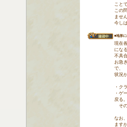
こと
この
ませ
今し
■地形
現在
にな
不具
お急
で、
状況
・ク
・ゲー
戻る
その
なお
ますが