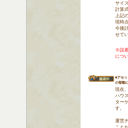
サイ
計算
上記
現時
今後
せて
※誤
につ
■アセ
の挙動
現在
ハウ
ター
す。
運営
こと