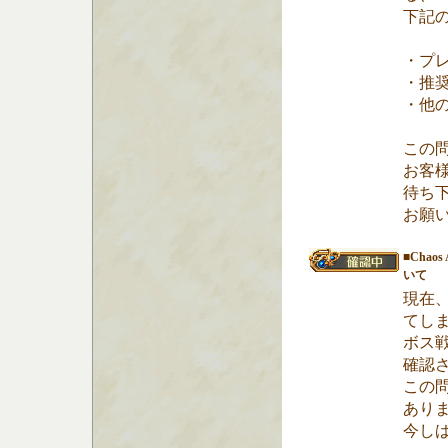
下記
・プ
・推
・他
この
お客
待ち
お願
■Cha
いて
現在、
てし
ボス
確認
この
あり
今し