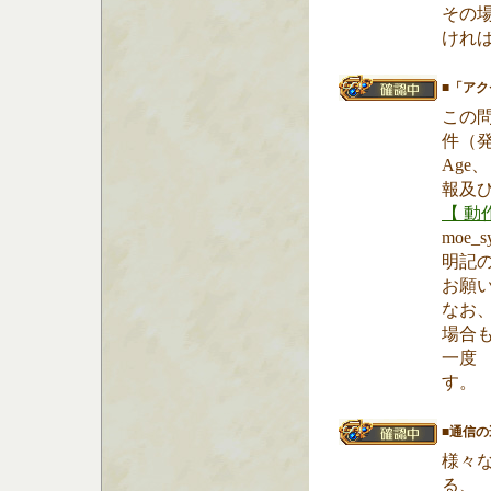
その
けれ
■「ア
この
件（
Ag
報及
【 動
moe_
明記
お願
なお
場合
一
す。
■通信
様々
る、