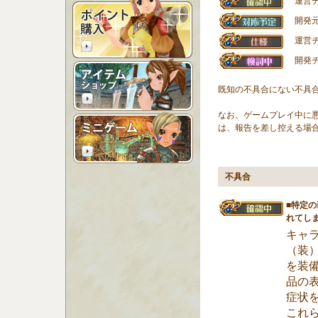
運営チ
開発元
運営チ
開発チ
既知の不具合にない不具
なお、ゲームプレイ中に
は、報告を差し控える場
不具合
■特定
れてし
キャ
（装
を装
品の
症状
これ