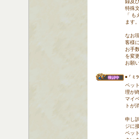
録及
特殊
「 
ます
なお
客様
お手
を変
お願
■「 ミ
ペット
理が
マイ
トが
申し
ジに
ペッ