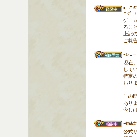
■「こ
ニゲー
ゲー
るこ
上記
ご報
■シェ
現在
して
特定
おり
この
あり
今し
■特殊
公式