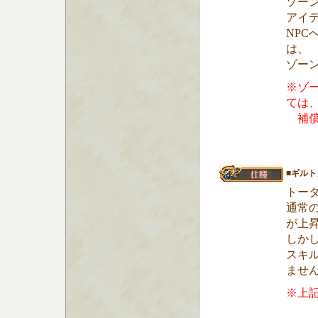
ゾー
アイ
NP
は、
ゾー
※ゾ
ては
補償
■ギル
トー
通常
が上
しか
スキ
ませ
※上