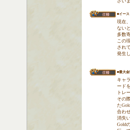
さい
■イー
現在
ない
多数
この
され
発生
■最大
キャラ
ード
トレー
その際
たGol
合わせ
消失
Gol