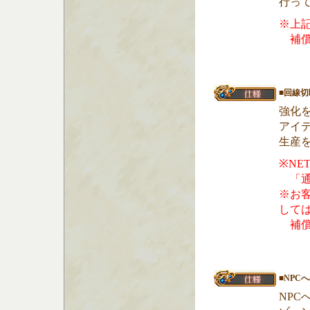
行っ
※上記
補償
■回線
強化
アイ
生産
※NE
「通
※お
して
補償
■NP
NP