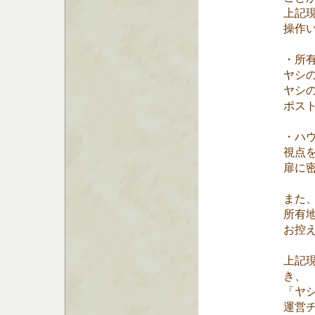
上記
操作
・所
ヤシ
ヤシ
ポス
・ハ
視点
扉に
また
所有
お控
上記
き、
「ヤ
運営