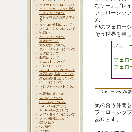
なゲームプレイ
チュートリアルについて
コミュニケーション機能
フェローシップ
アイテムについて
プレイ環境のカスタマイ
ん。
ズ
マクロの登録について
他のフェローシ
スキル・シップについて
戦闘について
そう世界を楽し
パーティについて
生産について
フェロ
素材収集について
取引・ベンダーについて
美容について
栽培について
フェロ
クエストについて
ギルドについて
フェロ
フェローシップについて
楽器演奏(演奏)について
楽器演奏(作曲)について
ペットについて
トレジャーハントについ
て
フェローシップの設
七賢者の箱について
WarAgeについて
ChaosAgeについて
気の合う仲間を
FutureAgeについて
AncientAgeについて
フェローシップ
ノア・タイタンについて
あります。
スキン機能について
GMとは？
GM紹介
その他