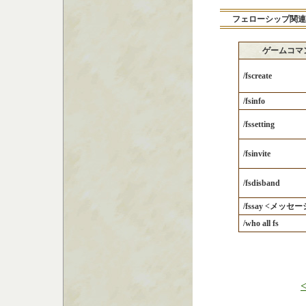
フェローシップ関連
ゲームコマ
/fscreate
/fsinfo
/fssetting
/fsinvite
/fsdisband
/fssay <メッセー
/who all fs