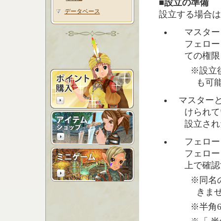
■設立の準備
データベース
設立する場合は
マスター
フェロー
ての権限
※設立
も可
マスターとな
けられて
設立され
フェロー
フェロー
上で確認
※同名
きま
※半角6