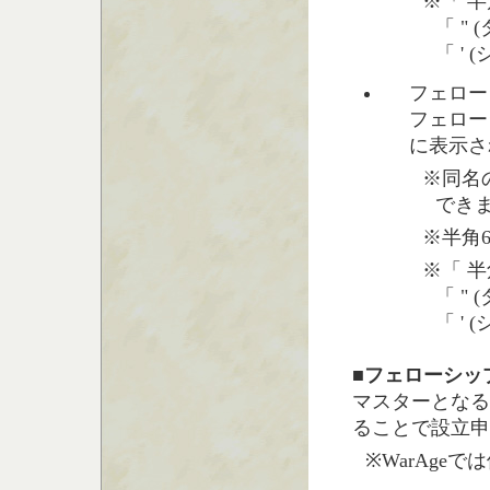
※「 半
「 "
「 '
フェロー
フェロー
に表示さ
※同名
でき
※半角
※「 半
「 "
「 '
■フェローシッ
マスターとなるプレ
ることで設立申
※WarAge