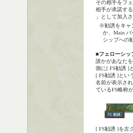
その相手をフェ
相手が承諾する
」として加入さ
※勧誘をキャンセル
か、Main
シップへの
■フェローシッ
誰かがあなたを
側に[ FS勧誘
[ FS勧誘 
名前が表示され
ているFS略称
[ FS勧誘 