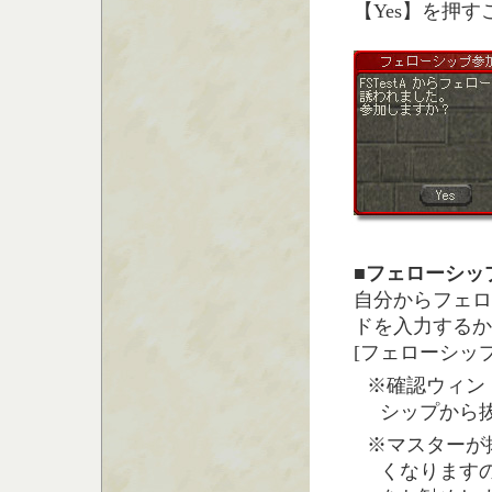
【Yes】を押
■フェローシッ
自分からフェローシ
ドを入力するかM
[フェローシッ
※確認ウィン
シップから
※マスターが
くなります