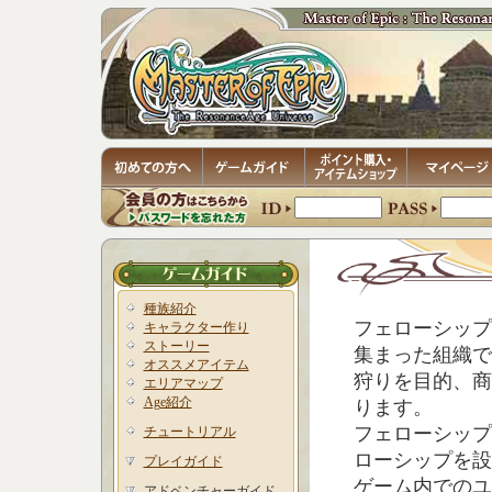
種族紹介
フェローシップ
キャラクター作り
ストーリー
集まった組織で
オススメアイテム
狩りを目的、商
エリアマップ
Age紹介
ります。
フェローシップ
チュートリアル
ローシップを設
プレイガイド
ゲーム内でのユ
アドベンチャーガイド