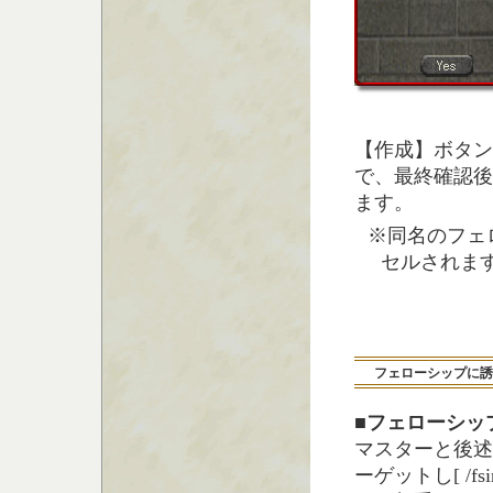
【作成】ボタン
で、最終確認後
ます。
※同名のフェ
セルされま
フェローシップに誘
■フェローシッ
マスターと後述
ーゲットし[ /f