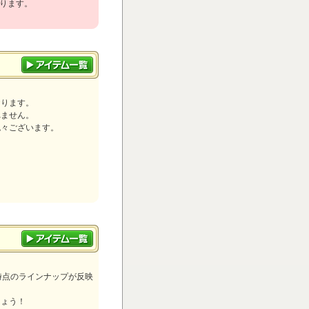
ります。
おります。
れません。
色々ございます。
)」時点のラインナップが反映
しょう！