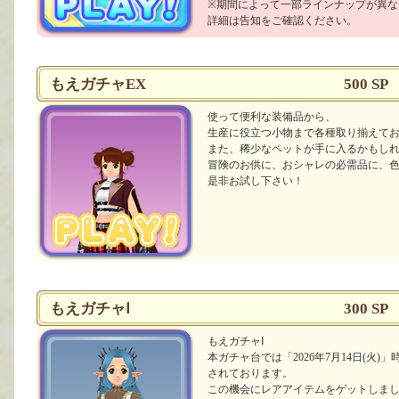
※期間によって一部ラインナップが異な
詳細は告知をご確認ください。
もえガチャEX
500 SP
使って便利な装備品から、
生産に役立つ小物まで各種取り揃えて
また、稀少なペットが手に入るかもし
冒険のお供に、おシャレの必需品に、
是非お試し下さい！
もえガチャⅠ
300 SP
もえガチャⅠ
本ガチャ台では「2026年7月14日(火
されております。
この機会にレアアイテムをゲットしま