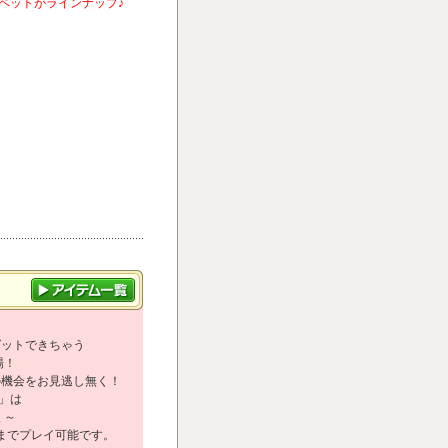
ペットがラインナップ♪
ゲットできちゃう
場！
の機会をお見逃し無く！
弾」は
 ～
スまでプレイ可能です。