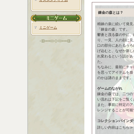
オススメアイテム
錬金の森とは？
精錬の泉に続いて発見
ミニゲーム
「錬金の森」です。
鬱蒼と茂る森の中に、
り、一見、人の顔に見
口の部分にあたるうろ
げ込むと、なぜか新し
れ変わるという話があ
た。
ちなみに、最初にチャ
を思ってアイテムを放
のかは謎のままです。
ゲームのながれ
錬金の森では、二つの
い流れは下記をご覧く
また、事前に特定のア
レンジすることが可能
コレクションバインダ
詳しい内容はこちら