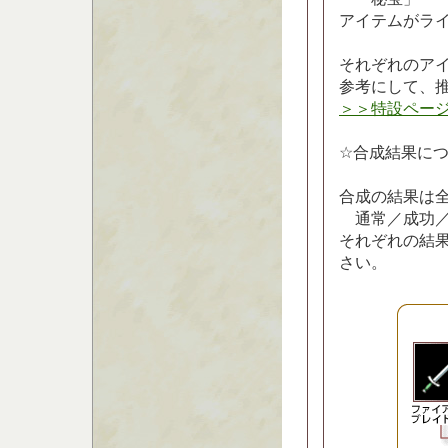
アイテムがラ
それぞれのア
参考にして、
＞＞特設ペー
☆合成結果に
合成の結果は
通常／成功／
それぞれの結
さい。