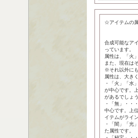
☆アイテムの
合成可能なア
っています。
属性は、「火
また、現在は
※それ以外に
属性は、大き
・「火」「水
が中心です。
があるでしょ
・「無」・・
中心です。上
イテムがライ
・「闇」「光
た属性です。
・「秘宝」・