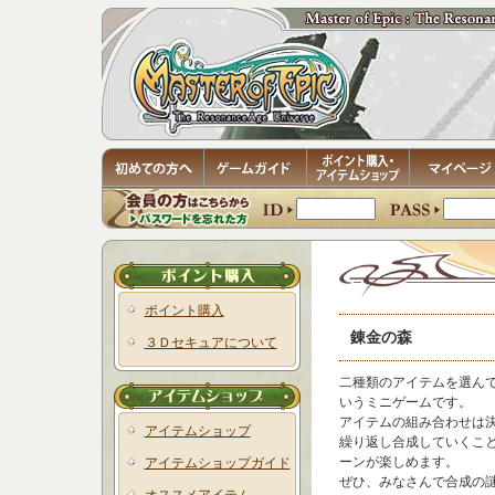
ポイント購入
錬金の森
３Ｄセキュアについて
二種類のアイテムを選ん
いうミニゲームです。
アイテムの組み合わせは
アイテムショップ
繰り返し合成していくこ
ーンが楽しめます。
アイテムショップガイド
ぜひ、みなさんで合成の