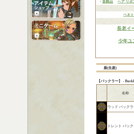
・
装飾品
ヘア リボ
ペネト
長老イ
少年ユ
盾(生産)
【バックラー】 - Buckle
名称
ウッド バックラ
トレント バック