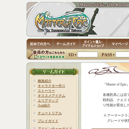
種族紹介
『Master of
キャラクター作り
ストーリー
各種防具には店
オススメアイテム
戦利品、クエス
エリアマップ
り性能が変化し
Age紹介
チュートリアル
※
アーマークラスは
グレードや状
プレイガイド
アドベンチャーガイド