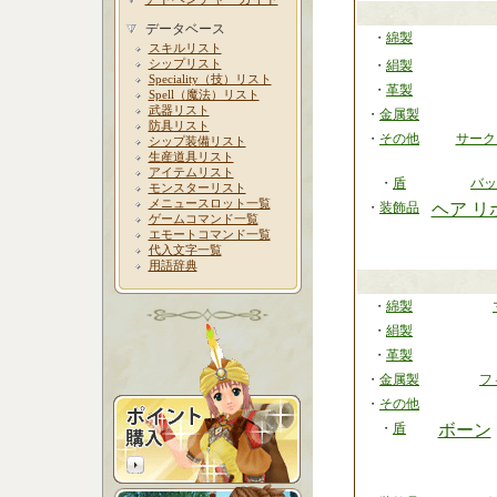
データベース
・
綿製
スキルリスト
シップリスト
・
絹製
Speciality（技）リスト
・
革製
Spell（魔法）リスト
武器リスト
・
金属製
防具リスト
・
その他
サーク
シップ装備リスト
生産道具リスト
アイテムリスト
・
盾
バッ
モンスターリスト
メニュースロット一覧
・
装飾品
ヘア リ
ゲームコマンド一覧
エモートコマンド一覧
代入文字一覧
用語辞典
・
綿製
・
絹製
・
革製
・
金属製
フ
・
その他
・
盾
ボーン